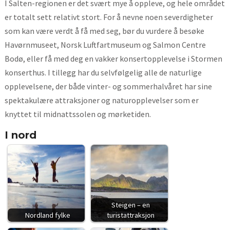
I Salten-regionen er det svært mye å oppleve, og hele området
er totalt sett relativt stort. For å nevne noen severdigheter
som kan være verdt å få med seg, bør du vurdere å besøke
Havørnmuseet, Norsk Luftfartmuseum og Salmon Centre
Bodø, eller få med deg en vakker konsertopplevelse i Stormen
konserthus. I tillegg har du selvfølgelig alle de naturlige
opplevelsene, der både vinter- og sommerhalvåret har sine
spektakulære attraksjoner og naturopplevelser som er
knyttet til midnattssolen og mørketiden.
I nord
Steigen – en
Nordland fylke
turistattraksjon