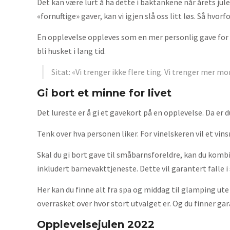
Det kan være lurt å ha dette i baktankene når årets jul
«fornuftige» gaver, kan vi igjen slå oss litt løs. Så hvorf
En opplevelse oppleves som en mer personlig gave fo
bli husket i lang tid.
Sitat: «Vi trenger ikke flere ting. Vi trenger mer mor
Gi bort et minne for livet
Det lureste er å gi et gavekort på en opplevelse. Da er 
Tenk over hva personen liker. For vinelskeren vil et v
Skal du gi bort gave til småbarnsforeldre, kan du komb
inkludert barnevakttjeneste. Dette vil garantert falle i
Her kan du finne alt fra spa og middag til glamping ute i
overrasket over hvor stort utvalget er. Og du finner gar
Opplevelsejulen 2022