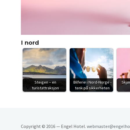
I nord
Steigen – en
Bilferie i Nord-Norge -
Skjø
turistattraksjon
tenk på sikkerheten
Copyright © 2016 — Engel Hotel.
webmaster@engelhot