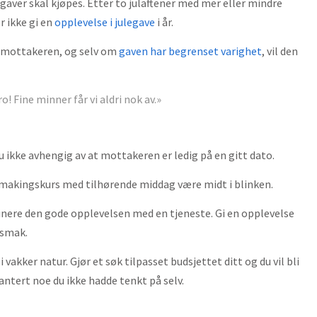
egaver skal kjøpes. Etter to julaftener med mer eller mindre
or ikke gi en
opplevelse i julegave
i år.
r mottakeren, og selv om
gaven har begrenset varighet
, vil den
o! Fine minner får vi aldri nok av.»
du ikke avhengig av at mottakeren er ledig på en gitt dato.
insmakingskurs med tilhørende middag være midt i blinken.
inere den gode opplevelsen med en tjeneste. Gi en opplevelse
 smak.
 vakker natur. Gjør et søk tilpasset budsjettet ditt og du vil bli
antert noe du ikke hadde tenkt på selv.