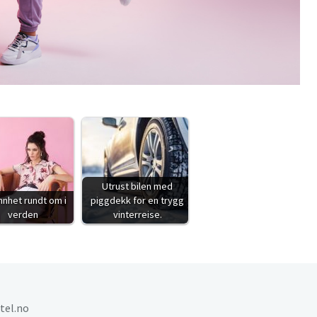
Utrust bilen med
nnhet rundt om i
piggdekk for en trygg
verden
vinterreise.
el.no